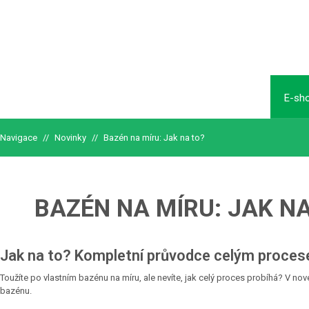
E-sh
Navigace
//
Novinky
//
Bazén na míru: Jak na to?
BAZÉN
NA MÍRU: JAK NA
Jak na to? Kompletní průvodce celým proce
Toužíte po vlastním bazénu na míru, ale nevíte, jak celý proces probíhá? V n
bazénu.