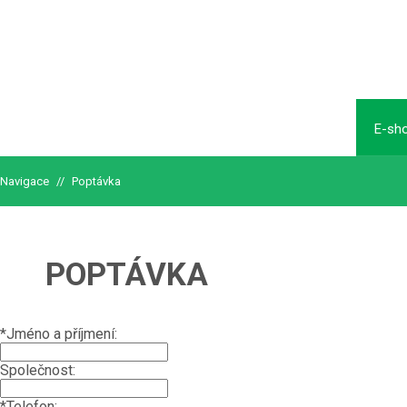
E-sh
Navigace
//
Poptávka
POPTÁVKA
*
Jméno a příjmení:
Společnost:
*
Telefon: