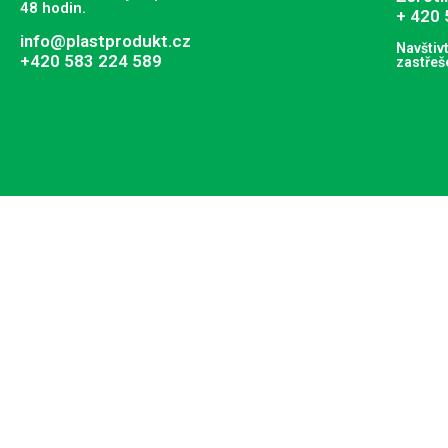
48 hodin.
+ 420 
info@plastprodukt.cz
Navštiv
+420 583 224 589
zastřeš